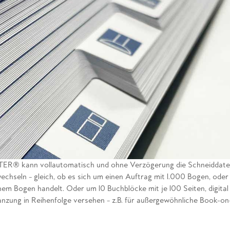
® kann vollautomatisch und ohne Verzögerung die Schneiddate
chseln – gleich, ob es sich um einen Auftrag mit 1.000 Bogen, oder
nem Bogen handelt. Oder um 10 Buchblöcke mit je 100 Seiten, digita
anzung in Reihenfolge versehen – z.B. für außergewöhnliche Book-