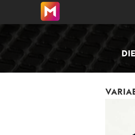
DI
VARIAB